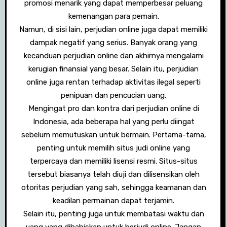
promosi menarik yang dapat memperbesar peluang
kemenangan para pemain.
Namun, di sisi lain, perjudian online juga dapat memiliki
dampak negatif yang serius. Banyak orang yang
kecanduan perjudian online dan akhirnya mengalami
kerugian finansial yang besar. Selain itu, perjudian
online juga rentan terhadap aktivitas ilegal seperti
penipuan dan pencucian uang.
Mengingat pro dan kontra dari perjudian online di
Indonesia, ada beberapa hal yang perlu diingat
sebelum memutuskan untuk bermain. Pertama-tama,
penting untuk memilih situs judi online yang
terpercaya dan memiliki lisensi resmi. Situs-situs
tersebut biasanya telah diuji dan dilisensikan oleh
otoritas perjudian yang sah, sehingga keamanan dan
keadilan permainan dapat terjamin.
Selain itu, penting juga untuk membatasi waktu dan