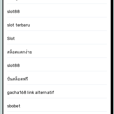
slot88
slot terbaru
Slot
สล็อตแตกง่่าย
slot88
ปั่นสล็อตฟรี
gacha168 link alternatif
sbobet