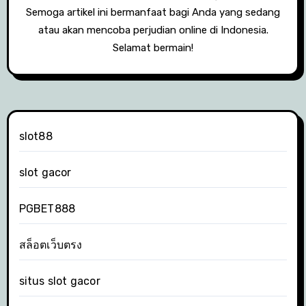
Semoga artikel ini bermanfaat bagi Anda yang sedang
atau akan mencoba perjudian online di Indonesia.
Selamat bermain!
slot88
slot gacor
PGBET888
สล็อตเว็บตรง
situs slot gacor