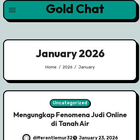
Gold Chat
Skip
to
content
January 2026
Home
2026
January
Uncategorized
Mengungkap Fenomena Judi Online
di Tanah Air
differentlemur32
January 23, 2026