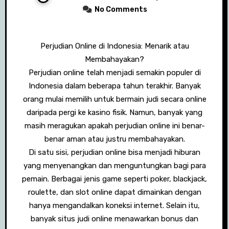
No Comments
Perjudian Online di Indonesia: Menarik atau
Membahayakan?
Perjudian online telah menjadi semakin populer di
Indonesia dalam beberapa tahun terakhir. Banyak
orang mulai memilih untuk bermain judi secara online
daripada pergi ke kasino fisik. Namun, banyak yang
masih meragukan apakah perjudian online ini benar-
benar aman atau justru membahayakan.
Di satu sisi, perjudian online bisa menjadi hiburan
yang menyenangkan dan menguntungkan bagi para
pemain. Berbagai jenis game seperti poker, blackjack,
roulette, dan slot online dapat dimainkan dengan
hanya mengandalkan koneksi internet. Selain itu,
banyak situs judi online menawarkan bonus dan